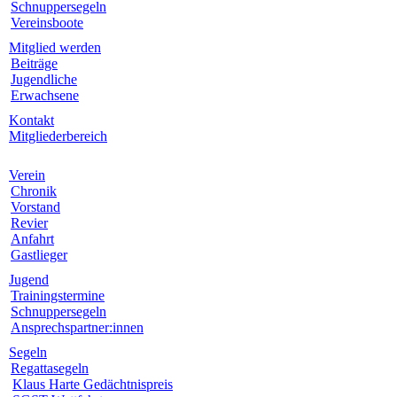
Schnuppersegeln
Vereinsboote
Mitglied werden
Beiträge
Jugendliche
Erwachsene
Kontakt
Mitgliederbereich
Verein
Chronik
Vorstand
Revier
Anfahrt
Gastlieger
Jugend
Trainingstermine
Schnuppersegeln
Ansprechspartner:innen
Segeln
Regattasegeln
Klaus Harte Gedächtnispreis