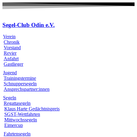
Zum
Inhalt
wechseln
Segel-Club Odin e.V.
Verein
Chronik
Vorstand
Revier
Anfahrt
Gastlieger
Jugend
Trainingstermine
Schnuppersegeln
Ansprechspartner:innen
Segeln
Regattasegeln
Klaus Harte Gedächtnispreis
SGST-Wettfahrten
Mittwochssegeln
Eimercup
Fahrtensegeln