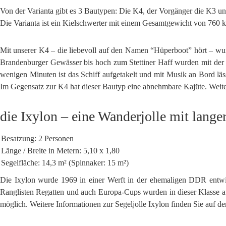
Von der Varianta gibt es 3 Bautypen: Die K4, der Vorgänger die K3 un
Die Varianta ist ein Kielschwerter mit einem Gesamtgewicht von 760 kg (
Mit unserer K4 – die liebevoll auf den Namen “Hüperboot” hört – wurd
Brandenburger Gewässer bis hoch zum Stettiner Haff wurden mit der 
wenigen Minuten ist das Schiff aufgetakelt und mit Musik an Bord lä
Im Gegensatz zur K4 hat dieser Bautyp eine abnehmbare Kajüte. Weite
die Ixylon – eine Wanderjolle mit langer
Besatzung: 2 Personen
Länge / Breite in Metern: 5,10 x 1,80
Segelfläche: 14,3 m² (Spinnaker: 15 m²)
Die Ixylon wurde 1969 in einer Werft in der ehemaligen DDR entwick
Ranglisten Regatten und auch Europa-Cups wurden in dieser Klasse ausg
möglich. Weitere Informationen zur Segeljolle Ixylon finden Sie auf d