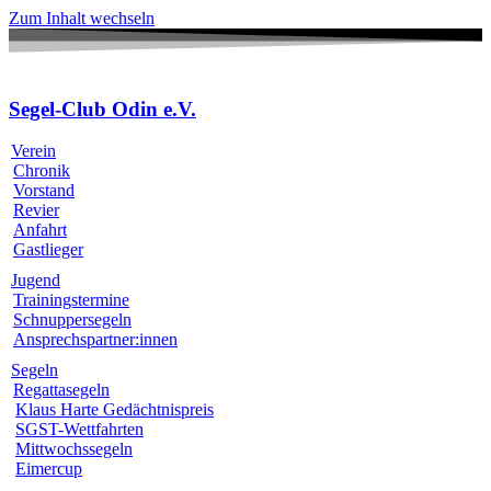
Zum Inhalt wechseln
Segel-Club Odin e.V.
Verein
Chronik
Vorstand
Revier
Anfahrt
Gastlieger
Jugend
Trainingstermine
Schnuppersegeln
Ansprechspartner:innen
Segeln
Regattasegeln
Klaus Harte Gedächtnispreis
SGST-Wettfahrten
Mittwochssegeln
Eimercup