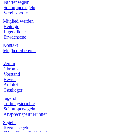
Fahrtensegeln
Schnuppersegeln
Vereinsboote
Mitglied werden
Beiträge
Jugendliche
Erwachsene
Kontakt
Mitgliederbereich
Verein
Chronik
Vorstand
Revier
Anfahrt
Gastlieger
Jugend
Trainingstermine
Schnuppersegeln
Ansprechspartner:innen
Segeln
Regattasegeln