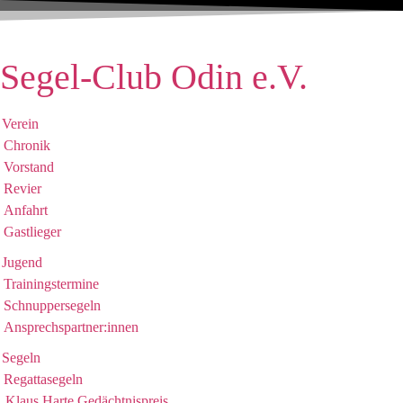
Zum
Inhalt
wechseln
Segel-Club Odin e.V.
Verein
Chronik
Vorstand
Revier
Anfahrt
Gastlieger
Jugend
Trainingstermine
Schnuppersegeln
Ansprechspartner:innen
Segeln
Regattasegeln
Klaus Harte Gedächtnispreis