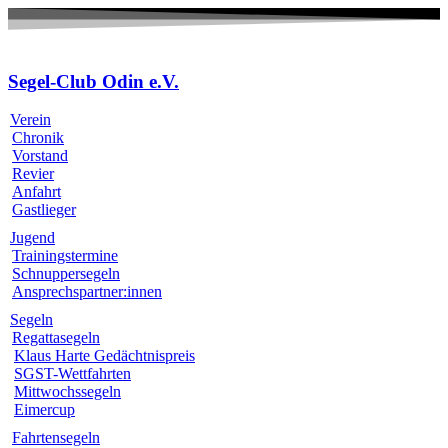
Zum
Inhalt
wechseln
Segel-Club Odin e.V.
Verein
Chronik
Vorstand
Revier
Anfahrt
Gastlieger
Jugend
Trainingstermine
Schnuppersegeln
Ansprechspartner:innen
Segeln
Regattasegeln
Klaus Harte Gedächtnispreis
SGST-Wettfahrten
Mittwochssegeln
Eimercup
Fahrtensegeln