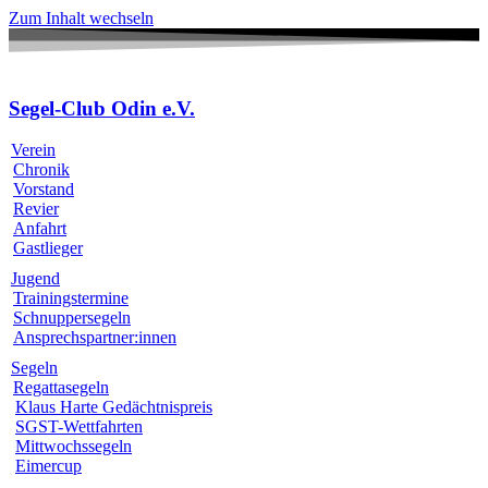
Zum Inhalt wechseln
Segel-Club Odin e.V.
Verein
Chronik
Vorstand
Revier
Anfahrt
Gastlieger
Jugend
Trainingstermine
Schnuppersegeln
Ansprechspartner:innen
Segeln
Regattasegeln
Klaus Harte Gedächtnispreis
SGST-Wettfahrten
Mittwochssegeln
Eimercup