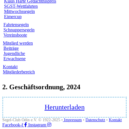
Klaus Harte Gedächtnispreis
SGST-Wettfahrten
Mittwochssegeln
Eimercup
Fahrtensegeln
Schnuppersegeln
Vereinsboote
Mitglied werden
Beiträge
Jugendliche
Erwachsene
Kontakt
Mitgliederbereich
2. Geschäftsordnung, 2024
Herunterladen
Segel-Club Odin e.V. © 1922-2025 •
Impressum
•
Datenschutz
•
Kontakt
Facebook-f
Instagram