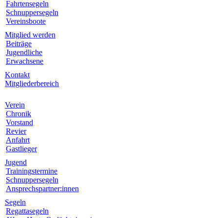
Fahrtensegeln
Schnuppersegeln
Vereinsboote
Mitglied werden
Beiträge
Jugendliche
Erwachsene
Kontakt
Mitgliederbereich
Verein
Chronik
Vorstand
Revier
Anfahrt
Gastlieger
Jugend
Trainingstermine
Schnuppersegeln
Ansprechspartner:innen
Segeln
Regattasegeln